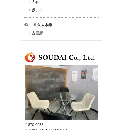
大在
坂ノ市
ＪＲ久大本線
古国府
〒870-0938