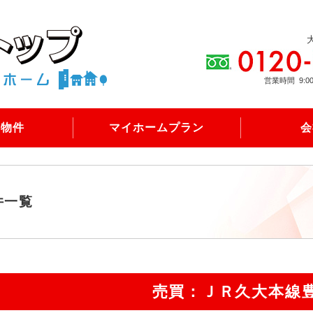
営業時間
9:0
売物件
マイホームプラン
会
件一覧
売買：ＪＲ久大本線