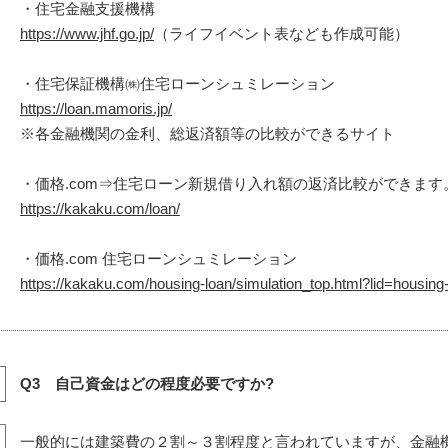
・住宅金融支援機構
https://www.jhf.go.jp/
（ライフイベント表なども作成可能）
・住宅保証機構㈱住宅ローンシュミレーション
https://loan.mamoris.jp/
※各金融機関の金利、総返済額等の比較ができるサイト
・価格.com⇒住宅ローン新規借り入れ額の返済比較ができます
https://kakaku.com/loan/
・価格.com 住宅ローンシュミレーション
https://kakaku.com/housing-loan/simulation_top.html?lid=housing
Q3 自己資金はどの程度必要ですか?
一般的には建築費の２割～３割程度と言われていますが、金融