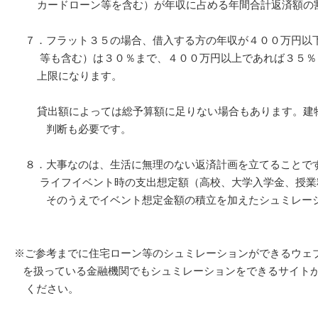
カードローン等を含む）が年収に占める年間合計返済額の割
７．フラット３５の場合、借入する方の年収が４００万円以
等も含む）は３０％まで、４００万円以上であれば３５％ま
上限になります。
貸出額によっては総予算額に足りない場合もあります。建物
判断も必要です。
８．大事なのは、生活に無理のない返済計画を立てることで
ライフイベント時の支出想定額（高校、大学入学金、授業
そのうえでイベント想定金額の積立を加えたシュミレーシ
※ご参考までに住宅ローン等のシュミレーションができるウェ
を扱っている金融機関でもシュミレーションをできるサイトが
ください。