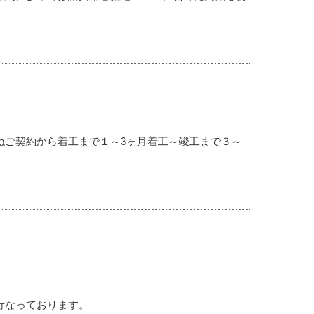
ねご契約から着工まで１～3ヶ月着工～竣工まで３～
行なっております。