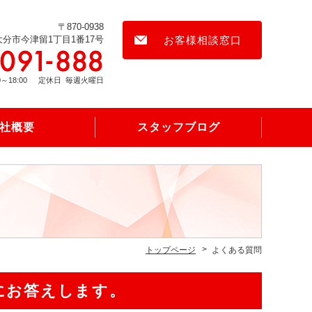
〒870-0938
大分市今津留1丁目1番17号
お客様相談窓口
0～18:00
定休日
毎週火曜日
社概要
スタッフブログ
トップページ
よくある質問
にお答えします。