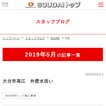
お
客
様
相
スタッフブログ
談
窓
口
トップページ
スタッフブログ
2019年
5月
2019年5月
の記事一覧
2019/05/13
大分市高江 外壁水洗い
...
SOUDAIトップ施工事例