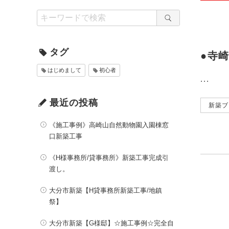
タグ
●寺
はじめまして
初心者
...
最近の投稿
新築ブ
《施工事例》高崎山自然動物園入園棟窓
口新築工事
《H様事務所/貸事務所》新築工事完成引
渡し。
大分市新築【H貸事務所新築工事/地鎮
祭】
大分市新築【G様邸】☆施工事例☆完全自