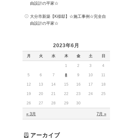
由設計の平家☆
大分市新築【K様邸】☆施工事例☆完全自
由設計の平家☆
2023年6月
月
火
水
木
金
土
日
1
2
3
4
5
6
7
8
9
10
11
12
13
14
15
16
17
18
19
20
21
22
23
24
25
26
27
28
29
30
« 3月
7月 »
アーカイブ